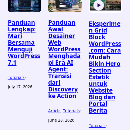
Panduan
Panduan
Eksperime
Lengkap:
Awal
n Grid
Mari
Desainer
Block
Bersama
Web
WordPress
Menguji
WordPress
.com: Cara
WordPress
Menghada
Mudah
7.1
pi Era AI
Bikin Hero
Agent:
Section
Transisi
Estetik
Tutorials
·
dari
untuk
July 17, 2026
Discovery
Website
ke Action
Blog dan
Portal
Berita
Article
, 
Tutorials
·
June 28, 2026
Tutorials
·