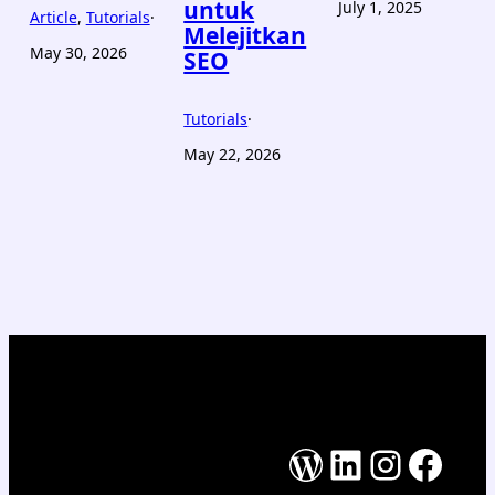
untuk
July 1, 2025
Article
, 
Tutorials
·
Melejitkan
May 30, 2026
SEO
Tutorials
·
May 22, 2026
WordPress
LinkedIn
Instag
Face