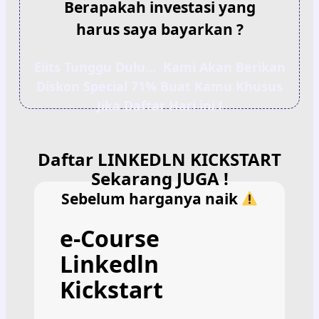
Berapakah investasi yang
harus saya bayarkan ?
Eiits Tunggu Dulu… Kami Akan Berikan
Diskon Special 71% Buat Kamu Khusus
Jika Daftar Hari ini !
Daftar LINKEDLN KICKSTART
Sekarang JUGA !
Sebelum harganya naik
e-Course
Linkedln
Kickstart