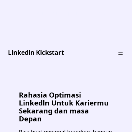
Dapatkan 4 Bonus Special Senilai 795K
dan Diskon 71% Khusus Hari ini
Linkedln Kickstart
Rahasia Optimasi
Linkedln Untuk Kariermu
Sekarang dan masa
Depan
Bisa buat personal branding, bangun