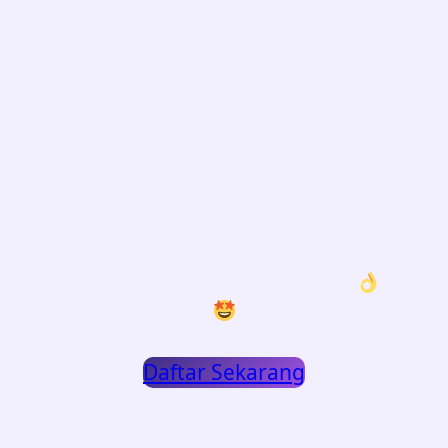
Sebuah e-course Yang Akan
Mengajarkan Cara Optimasi
Profilemu di linkedln yang
menarik dan profesional,
dengan branding diri yang
autentik meskipun pengalaman
minim. tanpa harus
OVERLCAIM! Tapi tetap di lirik
Daftar Sekarang