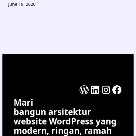
June 19, 2026
WordPress
LinkedIn
Instag
Face
Mari
bangun arsitektur
website WordPress yang
modern, ringan, ramah