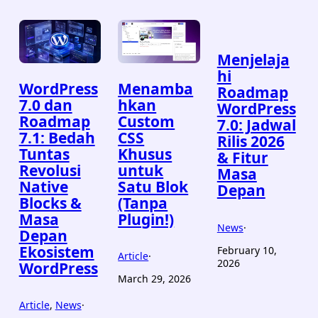
Menjelaja
hi
WordPress
Menamba
Roadmap
7.0 dan
hkan
WordPress
Roadmap
Custom
7.0: Jadwal
7.1: Bedah
CSS
Rilis 2026
Tuntas
Khusus
& Fitur
Revolusi
untuk
Masa
Native
Satu Blok
Depan
Blocks &
(Tanpa
Masa
Plugin!)
News
·
Depan
Ekosistem
February 10,
Article
·
2026
WordPress
March 29, 2026
Article
, 
News
·