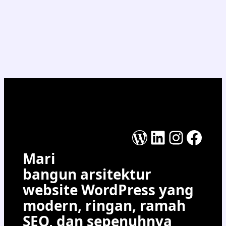
WordPress
LinkedIn
Instag
Face
Mari
bangun arsitektur
website WordPress yang
modern, ringan, ramah
SEO, dan sepenuhnya