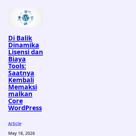
Di Balik
Dinamika
Lisensi dan
Biaya
Tools:
Saatnya
Kembali
Memaksi
malkan
Core
WordPress
Article
·
May 18, 2026