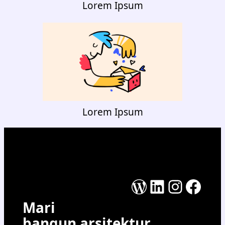
Lorem Ipsum
Lorem Ipsum
WordPress
LinkedIn
Instag
Face
Mari
bangun arsitektur