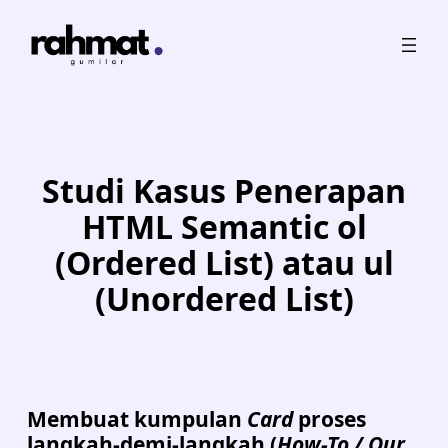
Skip
to
content
Studi Kasus Penerapan
HTML Semantic ol
(Ordered List) atau ul
(Unordered List)
Membuat kumpulan
Card
proses
langkah-demi-langkah (
How-To / Our