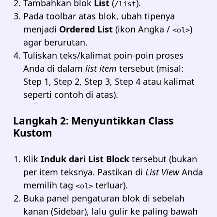
Tambahkan blok
List
(
).
/list
Pada toolbar atas blok, ubah tipenya
menjadi
Ordered List
(ikon Angka /
)
<ol>
agar berurutan.
Tuliskan teks/kalimat poin-poin proses
Anda di dalam
list item
tersebut (misal:
Step 1, Step 2, Step 3, Step 4 atau kalimat
seperti contoh di atas).
Langkah 2: Menyuntikkan Class
Kustom
Klik
Induk dari List Block
tersebut (bukan
per item teksnya. Pastikan di
List View
Anda
memilih tag
terluar).
<ol>
Buka panel pengaturan blok di sebelah
kanan (Sidebar), lalu gulir ke paling bawah