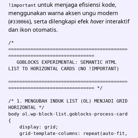
untuk menjaga efisiensi kode,
!important
menggunakan warna aksen ungu modern
(
), serta dilengkapi efek
hover
interaktif
#330066
dan ikon otomatis.
/* 
===========================================
===============================

   GOBLOCKS EXPERIMENTAL: SEMANTIC HTML 
LIST TO HORIZONTAL CARDS (NO !IMPORTANT)

===========================================
=============================== */

/* 1. MENGUBAH INDUK LIST (OL) MENJADI GRID 
HORIZONTAL */

body ol.wp-block-list.goblocks-process-card 
{

    display: grid;

    grid-template-columns: repeat(auto-fit, 