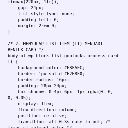
minmax(220px, 1fr));

    gap: 24px;

    list-style-type: none;

    padding-left: 0;

    margin: 2rem 0;

}

/* 2. MENYULAP LIST ITEM (LI) MENJADI 
BENTUK CARD */

body ol.wp-block-list.goblocks-process-card 
li {

    background-color: #F8FAFC; 

    border: 1px solid #E2E8F0; 

    border-radius: 16px; 

    padding: 28px 24px; 

    box-shadow: 0 4px 6px -1px rgba(0, 0, 
0, 0.05);

    display: flex;

    flex-direction: column;

    position: relative;

    transition: all 0.3s ease-in-out; /* 
Transisi animasi halus */
