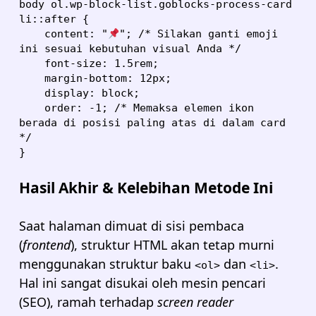
body ol.wp-block-list.goblocks-process-card 
li::after {

    content: "
"; /* Silakan ganti emoji 
ini sesuai kebutuhan visual Anda */

    font-size: 1.5rem;

    margin-bottom: 12px;

    display: block;

    order: -1; /* Memaksa elemen ikon 
berada di posisi paling atas di dalam card 
*/

}
Hasil Akhir & Kelebihan Metode Ini
Saat halaman dimuat di sisi pembaca
(
frontend
), struktur HTML akan tetap murni
menggunakan struktur baku
dan
.
<ol>
<li>
Hal ini sangat disukai oleh mesin pencari
(SEO), ramah terhadap
screen reader