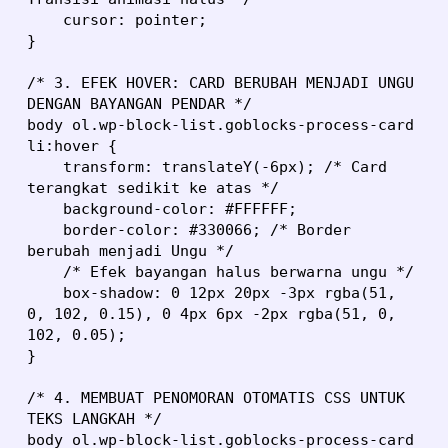
    cursor: pointer;

}

/* 3. EFEK HOVER: CARD BERUBAH MENJADI UNGU 
DENGAN BAYANGAN PENDAR */

body ol.wp-block-list.goblocks-process-card 
li:hover {

    transform: translateY(-6px); /* Card 
terangkat sedikit ke atas */

    background-color: #FFFFFF;

    border-color: #330066; /* Border 
berubah menjadi Ungu */

    /* Efek bayangan halus berwarna ungu */

    box-shadow: 0 12px 20px -3px rgba(51, 
0, 102, 0.15), 0 4px 6px -2px rgba(51, 0, 
102, 0.05);

}

/* 4. MEMBUAT PENOMORAN OTOMATIS CSS UNTUK 
TEKS LANGKAH */

body ol.wp-block-list.goblocks-process-card 