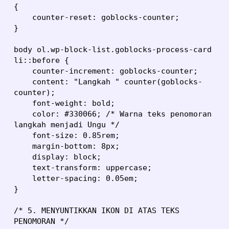
{

    counter-reset: goblocks-counter;

}

body ol.wp-block-list.goblocks-process-card 
li::before {

    counter-increment: goblocks-counter;

    content: "Langkah " counter(goblocks-
counter);

    font-weight: bold;

    color: #330066; /* Warna teks penomoran 
langkah menjadi Ungu */

    font-size: 0.85rem;

    margin-bottom: 8px;

    display: block;

    text-transform: uppercase;

    letter-spacing: 0.05em;

}

/* 5. MENYUNTIKKAN IKON DI ATAS TEKS 
PENOMORAN */
